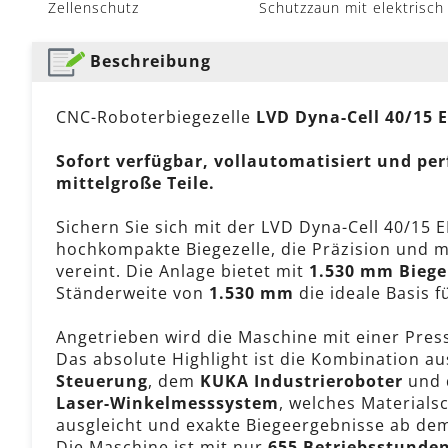
Zellenschutz
Schutzzaun mit elektrisch
Beschreibung
CNC-Roboterbiegezelle
LVD Dyna-Cell 40/15 
Sofort verfügbar, vollautomatisiert und perf
mittelgroße Teile.
Sichern Sie sich mit der LVD Dyna-Cell 40/15 E
hochkompakte Biegezelle, die Präzision und 
vereint. Die Anlage bietet mit
1.530 mm Biege
Ständerweite von
1.530 mm
die ideale Basis f
Angetrieben wird die Maschine mit einer Pres
Das absolute Highlight ist die Kombination au
Steuerung
, dem
KUKA Industrieroboter
und 
Laser-Winkelmesssystem
, welches Materials
ausgleicht und exakte Biegeergebnisse ab dem
Die Maschine ist mit nur
655 Betriebsstunde