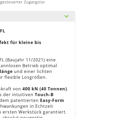
 gesteuerter Zugangstür
EFL
ekt für kleine bis
FL (Baujahr 11/2021) eine
mannlosen Betrieb optimal
länge
und einer lichten
ür flexible Losgrößen.
skraft von
400 kN (40 Tonnen)
.
s der intuitiven
Touch-B
dem patentierten
Easy-Form
chwankungen in Echtzeit
 ersten Werkstück garantiert.
n
absolut neuwertig.