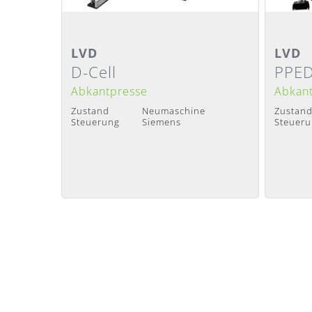
Detailansicht
Deta
LVD
LVD
D-Cell
PPED
Lieferzeit
:
Nach Absprache
Lieferze
Abkantpresse
Abkan
Zustand
Neumaschine
Zustan
Steuerung
Siemens
Steuer