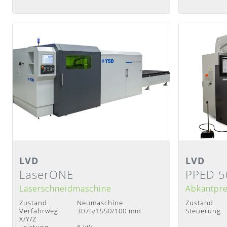
Detailansicht
Detail
LVD
LVD
LaserONE
PPED 5
Lieferzeit
:
Nach Absprache
Lieferzeit
:
N
Laserschneidmaschine
Abkantpr
Zustand
Neumaschine
Zustand
Verfahrweg
3075/1550/100 mm
Steuerung
X/Y/Z
Leistung
6 kW