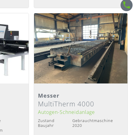
Detailansicht
Messer
MultiTherm 4000
Lieferzeit
:
Sofort verfügbar
Autogen-Schneidanlage
e
Zustand
Gebrauchtmaschine
Baujahr
2020
mm