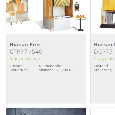
Detailansicht
Detail
Hürsan Pres
Hürsan 
CTP77 /540
DCP77
Lieferzeit
:
Nach Absprache
Lieferzeit
:
N
Stanzmaschine
Stanzmas
Zustand
Neumaschine
Zustand
Steuerung
Siemens S7-1200 PLC
Steuerung