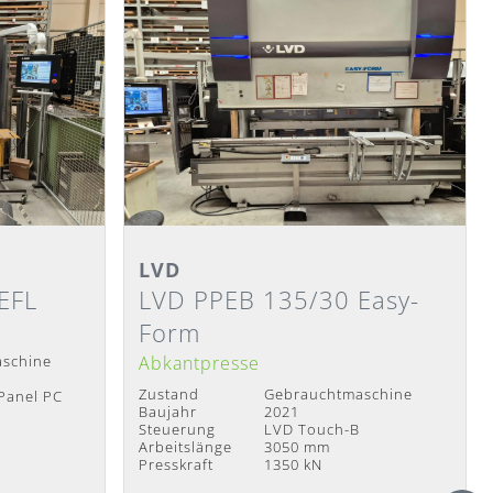
Detailansicht
LVD
EFL
LVD PPEB 135/30 Easy-
Lieferzeit
:
Sofort verfügbar
Form
schine
Abkantpresse
Zustand
Gebrauchtmaschine
Panel PC
Baujahr
2021
Steuerung
LVD Touch-B
Arbeitslänge
3050 mm
Presskraft
1350 kN