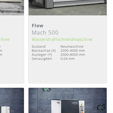
Detailansicht
Flow
Mach 500
Lieferzeit
:
Nach Absprache
chine
Wasserstrahlschneidmaschine
e
Zustand
Neumaschine
mm
Basisachse (X)
2000-4000 mm
mm
Ausleger (Y)
2000-8000 mm
Genauigkeit
0,04 mm