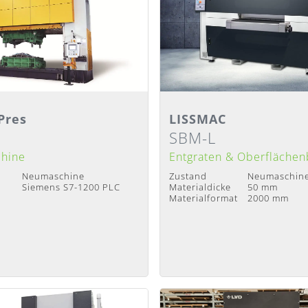
ansicht
Detailansicht
Pres
LISSMAC
SBM-L
ach Absprache
Lieferzeit
:
Nach Absprache
chine
Entgraten & Oberflächen
Neumaschine
Zustand
Neumaschin
Siemens S7-1200 PLC
Materialdicke
50 mm
Materialformat
2000 mm