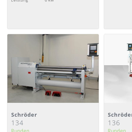
Detailansicht
Detail
Schröder
Schröde
134
136
Lieferzeit
:
Nach Absprache
Lieferzeit
:
N
Runden
Runden