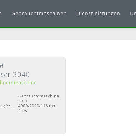
n
Gebrauchtmaschinen
Dienstleistungen
U
f
aser 3040
chneidmaschine
Gebrauchtmaschine
2021
Verfahrweg X/Y/Z
4000/2000/116 mm
4 kW