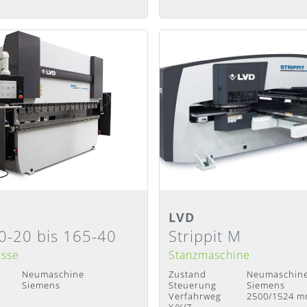
ansicht
Detailansicht
LVD
0-20 bis 165-40
Strippit M
ach Absprache
Lieferzeit
:
Nach Absprache
esse
Stanzmaschine
Neumaschine
Zustand
Neumaschin
Siemens
Steuerung
Siemens
Verfahrweg
2500/1524 
X/Y/Z