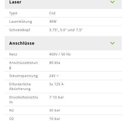
Laser
Type
Co2
Laserleistung
4KW
Schneidkopf
3.75", 5.0" und 7.5"
Anschlüsse
Netz
400V / 50 Hz
Anschlussleistun
80 kVa
g
Steuerspannung
24V =
Erforderliche
3x 125 A
Absicherung
Druckluftanschlu
7-10 bar
ss
N2
30 bar
O2
16 bar