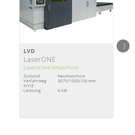
LVD
Bodo
Detailansicht
Detai
Lieferzeit
:
Nach Absprache
Liefer
LaserONE
P3 
Laserschneidmaschine
Laser
Zustand
Neumaschine
Zustan
Verfahrweg
3075/1550/100 mm
Baujah
X/Y/Z
Verfah
Leistung
6 kW
X/Y/Z
Leistu
Beschl