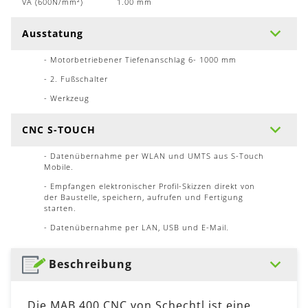
VA (600N/mm²)
1.00 mm
Ausstatung
- Motorbetriebener Tiefenanschlag 6- 1000 mm
- 2. Fußschalter
- Werkzeug
CNC S-TOUCH
- Datenübernahme per WLAN und UMTS aus S-Touch
Mobile.
- Empfangen elektronischer Profil-Skizzen direkt von
der Baustelle, speichern, aufrufen und Fertigung
starten.
- Datenübernahme per LAN, USB und E-Mail.
Beschreibung
Die MAB 400 CNC von Schechtl ist eine