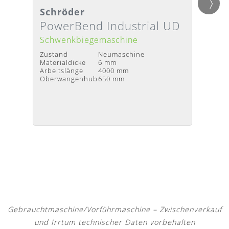
Schröder
Schr
Detailansicht
Detai
Lieferzeit
:
Nach Absprache
Liefer
PowerBend Industrial UD
Powe
Schwenkbiegemaschine
Schwe
Zustand
Neumaschine
Zustan
Materialdicke
6 mm
Materia
Arbeitslänge
4000 mm
Arbeits
Oberwangenhub
650 mm
Oberw
Gebrauchtmaschine/Vorführmaschine – Zwischenverkauf
und Irrtum technischer Daten vorbehalten