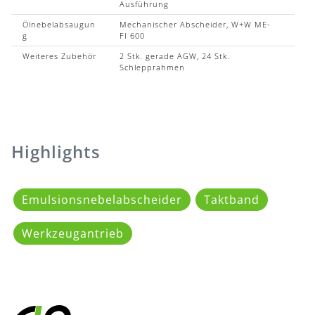
Ausführung
Ölnebelabsaugun
Mechanischer Abscheider, W+W ME-
g
FI 600
Weiteres Zubehör
2 Stk. gerade AGW, 24 Stk.
Schlepprahmen
Highlights
Emulsionsnebelabscheider
Taktband
Werkzeugantrieb