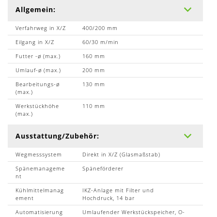
Allgemein:
Verfahrweg in X/Z
400/200 mm
Eilgang in X/Z
60/30 m/min
Futter -ø (max.)
160 mm
Umlauf-ø (max.)
200 mm
Bearbeitungs-ø
130 mm
(max.)
Werkstückhöhe
110 mm
(max.)
Ausstattung/Zubehör:
Wegmesssystem
Direkt in X/Z (Glasmaßstab)
Spänemanageme
Späneförderer
nt
Kühlmittelmanag
IKZ-Anlage mit Filter und
ement
Hochdruck, 14 bar
Automatisierung
Umlaufender Werkstückspeicher, O-