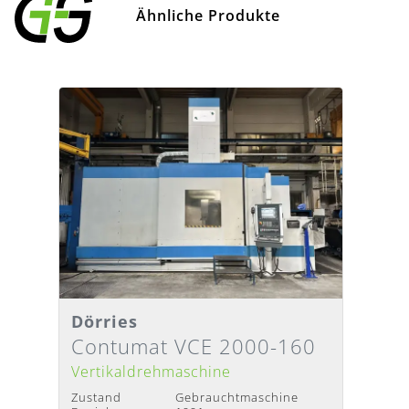
Ähnliche Produkte
Dörries
Detailansicht
Lieferzeit
:
Nach Absprache
Contumat VCE 2000-160
Vertikaldrehmaschine
Zustand
Gebrauchtmaschine