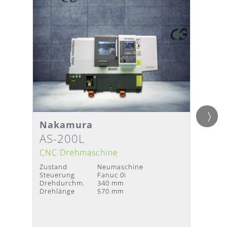
Nakamura
Gild
Detailansicht
Detai
Lieferzeit
:
Nach Absprache
Liefer
AS-200L
Twin
CNC Drehmaschine
CNC D
Zustand
Neumaschine
Zustan
Steuerung
Fanuc 0i
Baujah
Drehdurchm.
340 mm
Steuer
Drehlänge
570 mm
Drehdu
Drehlä