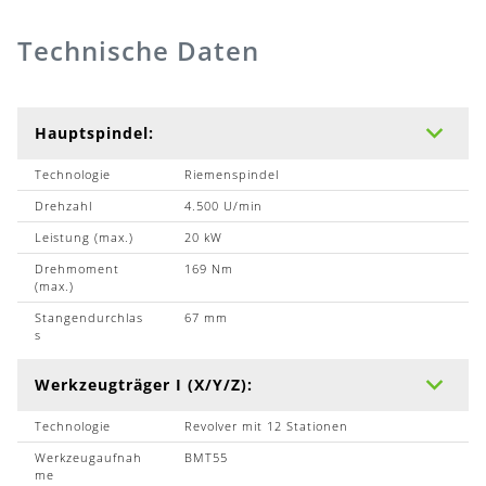
Technische Daten
Hauptspindel:
Technologie
Riemenspindel
Drehzahl
4.500 U/min
Leistung (max.)
20 kW
Drehmoment
169 Nm
(max.)
Stangendurchlas
67 mm
s
Werkzeugträger I (X/Y/Z):
Technologie
Revolver mit 12 Stationen
Werkzeugaufnah
BMT55
me