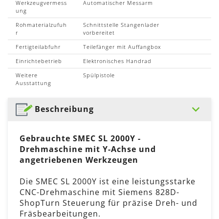
Werkzeugvermess
Automatischer Messarm
ung
Rohmaterialzufuh
Schnittstelle Stangenlader
r
vorbereitet
Fertigteilabfuhr
Teilefänger mit Auffangbox
Einrichtebetrieb
Elektronisches Handrad
Weitere
Spülpistole
Ausstattung
Beschreibung
Gebrauchte SMEC SL 2000Y -
Drehmaschine mit Y-Achse und
angetriebenen Werkzeugen
Die SMEC SL 2000Y ist eine leistungsstarke
CNC-Drehmaschine mit Siemens 828D-
ShopTurn Steuerung für präzise Dreh- und
Fräsbearbeitungen.