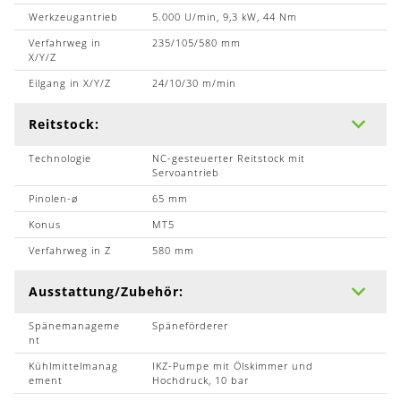
Werkzeugantrieb
5.000 U/min, 9,3 kW, 44 Nm
Verfahrweg in
235/105/580 mm
X/Y/Z
Eilgang in X/Y/Z
24/10/30 m/min
Reitstock:
Technologie
NC-gesteuerter Reitstock mit
Servoantrieb
Pinolen-ø
65 mm
Konus
MT5
Verfahrweg in Z
580 mm
Ausstattung/Zubehör:
Spänemanageme
Späneförderer
nt
Kühlmittelmanag
IKZ-Pumpe mit Ölskimmer und
ement
Hochdruck, 10 bar