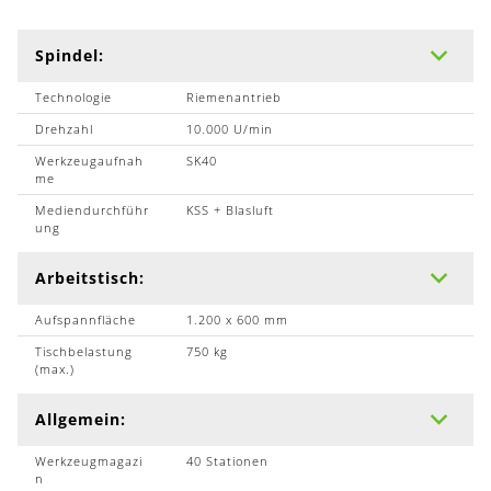
Spindel:
Technologie
Riemenantrieb
Drehzahl
10.000 U/min
Werkzeugaufnah
SK40
me
Mediendurchführ
KSS + Blasluft
ung
Arbeitstisch:
Aufspannfläche
1.200 x 600 mm
Tischbelastung
750 kg
(max.)
Allgemein:
Werkzeugmagazi
40 Stationen
n