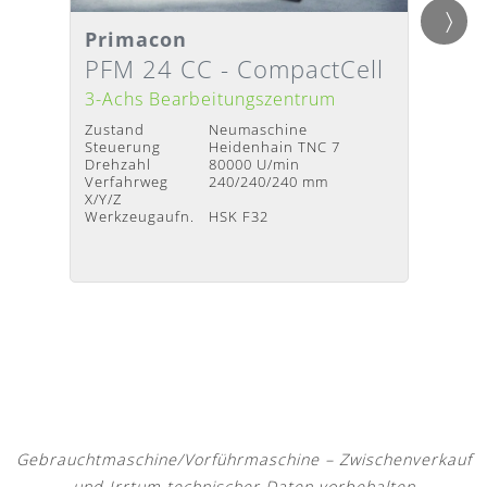
Primacon
Axon
Detailansicht
Detai
Lieferzeit
:
Nach Absprache
Liefer
PFM 24 CC - CompactCell
VMC
3-Achs Bearbeitungszentrum
3-Ach
Zustand
Neumaschine
Zustan
Steuerung
Heidenhain TNC 7
Steuer
Drehzahl
80000 U/min
Verfah
Verfahrweg
240/240/240 mm
X/Y/Z
X/Y/Z
Werkze
Werkzeugaufn.
HSK F32
Gebrauchtmaschine/Vorführmaschine – Zwischenverkauf
und Irrtum technischer Daten vorbehalten