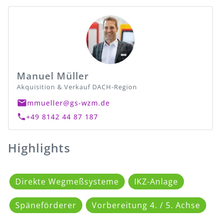
Manuel Müller
Akquisition & Verkauf DACH-Region
mmueller@gs-wzm.de
+49 8142 44 87 187
Highlights
Direkte Wegmeßsysteme
IKZ-Anlage
Späneförderer
Vorbereitung 4. / 5. Achse