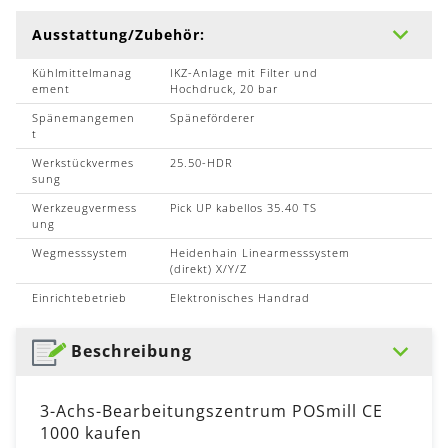
Ausstattung/Zubehör:
Kühlmittelmanag
IKZ-Anlage mit Filter und
ement
Hochdruck, 20 bar
Spänemangemen
Späneförderer
t
Werkstückvermes
25.50-HDR
sung
Werkzeugvermess
Pick UP kabellos 35.40 TS
ung
Wegmesssystem
Heidenhain Linearmesssystem
(direkt) X/Y/Z
Einrichtebetrieb
Elektronisches Handrad
Beschreibung
3-Achs-Bearbeitungszentrum POSmill CE
1000 kaufen