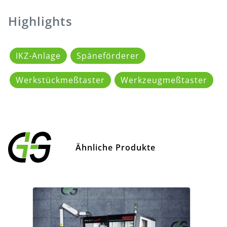
Highlights
IKZ-Anlage
Späneförderer
Werkstückmeßtaster
Werkzeugmeßtaster
Ähnliche Produkte