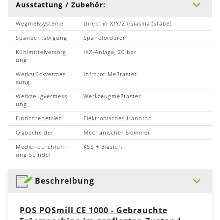
Ausstattung / Zubehör:
Wegmeßsysteme
Direkt in X/Y/Z (Glasmaßstäbe)
Späneentsorgung
Späneförderer
Kühlmittelversorg
IKZ-Anlage, 20 bar
ung
Werkstückvermes
Infrarot Meßtaster
sung
Werkzeugvermess
Werkzeugmeßtaster
ung
Einrichtebetrieb
Elektronisches Handrad
Ölabscheider
Mechanischer Skimmer
Mediendurchführ
KSS + Blasluft
ung Spindel
Beschreibung
POS POSmill CE 1000 - Gebrauchte