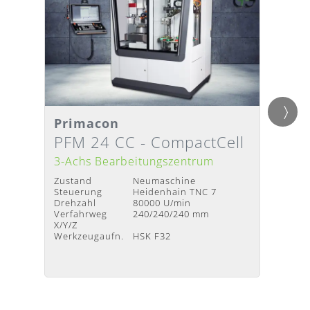
Primacon
Axon
Detailansicht
Detai
Lieferzeit
:
Nach Absprache
Liefer
PFM 24 CC - CompactCell
VMC
3-Achs Bearbeitungszentrum
3-Ach
Zustand
Neumaschine
Zustan
Steuerung
Heidenhain TNC 7
Steuer
Drehzahl
80000 U/min
Verfah
Verfahrweg
240/240/240 mm
X/Y/Z
X/Y/Z
Werkze
Werkzeugaufn.
HSK F32