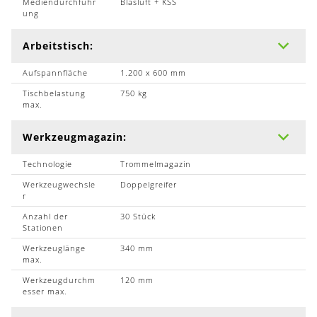
Mediendurchführ
Blasluft + KSS
ung
Arbeitstisch:
Aufspannfläche
1.200 x 600 mm
Tischbelastung
750 kg
max.
Werkzeugmagazin:
Technologie
Trommelmagazin
Werkzeugwechsle
Doppelgreifer
r
Anzahl der
30 Stück
Stationen
Werkzeuglänge
340 mm
max.
Werkzeugdurchm
120 mm
esser max.