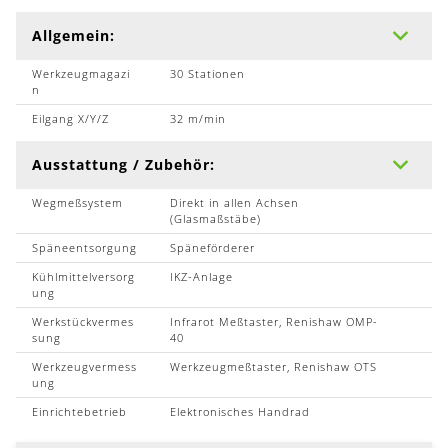
Allgemein:
Werkzeugmagazi
30 Stationen
n
Eilgang X/Y/Z
32 m/min
Ausstattung / Zubehör:
Wegmeßsystem
Direkt in allen Achsen
(Glasmaßstäbe)
Späneentsorgung
Späneförderer
Kühlmittelversorg
IKZ-Anlage
ung
Werkstückvermes
Infrarot Meßtaster, Renishaw OMP-
sung
40
Werkzeugvermess
Werkzeugmeßtaster, Renishaw OTS
ung
Einrichtebetrieb
Elektronisches Handrad