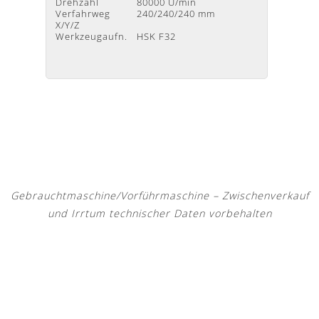
Drehzahl
80000 U/min
Verfah
Verfahrweg
240/240/240 mm
X/Y/Z
X/Y/Z
Werkze
Werkzeugaufn.
HSK F32
Gebrauchtmaschine/Vorführmaschine – Zwischenverkauf
und Irrtum technischer Daten vorbehalten