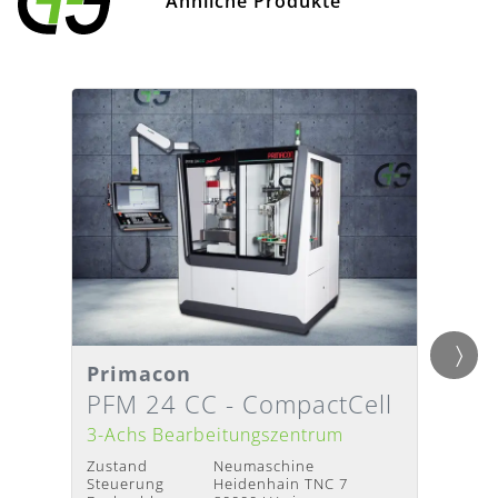
Ähnliche Produkte
Primacon
Axon
Detailansicht
Detai
Lieferzeit
:
Nach Absprache
Liefer
PFM 24 CC - CompactCell
VMC
3-Achs Bearbeitungszentrum
3-Ach
Zustand
Neumaschine
Zustan
Steuerung
Heidenhain TNC 7
Steuer