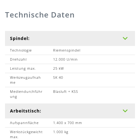
Technische Daten
Spindel:
Technologie
Riemenspindel
Drehzahl
12.000 U/min
Leistung max.
25 kW
Werkzeugaufnah
SK 40
me
Mediendurchführ
Blasluft + KSS
ung
Arbeitstisch:
Aufspannfläche
1.400 x 700 mm
Werkstückgewicht
1.000 kg
max.