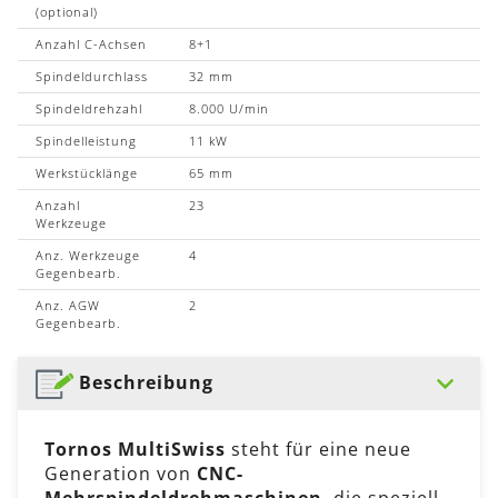
(optional)
Anzahl C-Achsen
8+1
Spindeldurchlass
32 mm
Spindeldrehzahl
8.000 U/min
Spindelleistung
11 kW
Werkstücklänge
65 mm
Anzahl
23
Werkzeuge
Anz. Werkzeuge
4
Gegenbearb.
Anz. AGW
2
Gegenbearb.
Beschreibung
Tornos MultiSwiss
steht für eine neue
Generation von
CNC-
Mehrspindeldrehmaschinen
, die speziell