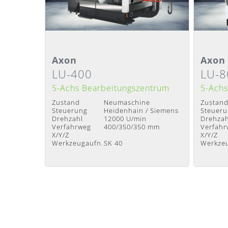
Detailansicht
Deta
Axon
Axon
LU-400
LU-8
Lieferzeit
:
Nach Absprache
Lieferze
5-Achs Bearbeitungszentrum
5-Achs
Zustand
Neumaschine
Zustan
Steuerung
Heidenhain / Siemens
Steuer
Drehzahl
12000 U/min
Drehzah
Verfahrweg
400/350/350 mm
Verfahr
X/Y/Z
X/Y/Z
Werkzeugaufn.
SK 40
Werkze