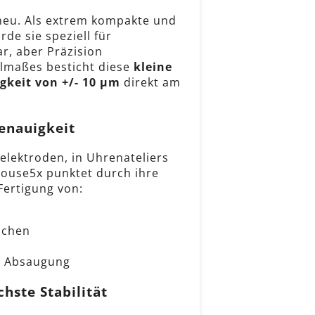
 neu. Als extrem kompakte und
e sie speziell für
r, aber Präzision
ellmaßes besticht diese
kleine
gkeit von +/- 10 μm
direkt am
genauigkeit
elektroden, in Uhrenateliers
house5x punktet durch ihre
 Fertigung von:
üchen
er Absaugung
hste Stabilität