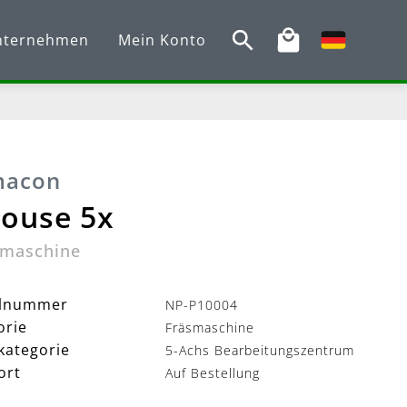
nternehmen
Mein Konto
macon
house 5x
maschine
elnummer
NP-P10004
orie
Fräsmaschine
kategorie
5-Achs Bearbeitungszentrum
ort
Auf Bestellung