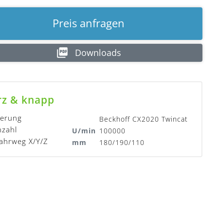
Preis anfragen
Downloads
rz & knapp
uerung
Beckhoff CX2020 Twincat
hzahl
U/min
100000
ahrweg X/Y/Z
mm
180/190/110