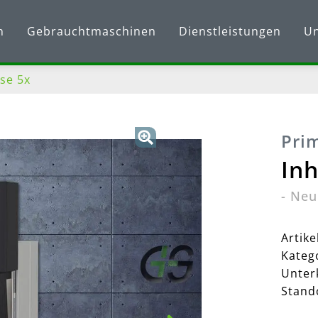
n
Gebrauchtmaschinen
Dienstleistungen
U
se 5x
Pri
In
-
Neu
Artik
Kateg
Unter
Stand