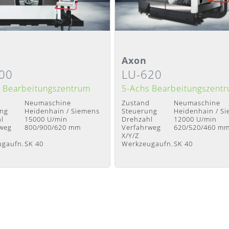
ilansicht
Detailansicht
Axon
00
LU-620
it
:
Nach Absprache
Lieferzeit
:
Nach Absprache
 Bearbeitungszentrum
5-Achs Bearbeitungszent
d
Neumaschine
Zustand
Neumaschine
ung
Heidenhain / Siemens
Steuerung
Heidenhain / S
l
15000 U/min
Drehzahl
12000 U/min
weg
800/900/620 mm
Verfahrweg
620/520/460 m
X/Y/Z
ugaufn.
SK 40
Werkzeugaufn.
SK 40