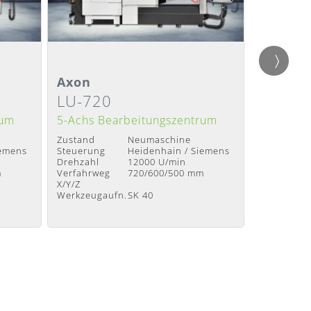
Detailansicht
Detail
Axon
Axon
LU-720
LU-12
Lieferzeit
:
Nach Absprache
Lieferzeit
:
rum
5-Achs Bearbeitungszentrum
5-Achs B
Zustand
Neumaschine
Zustand
iemens
Steuerung
Heidenhain / Siemens
Steuerung
Drehzahl
12000 U/min
Drehzahl
m
Verfahrweg
720/600/500 mm
Verfahrwe
X/Y/Z
X/Y/Z
Werkzeugaufn.
SK 40
Werkzeuga