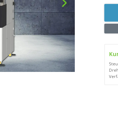
Ku
Ste
Dre
Verf