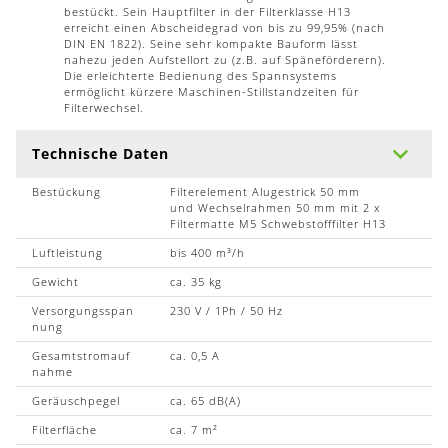
bestückt. Sein Hauptfilter in der Filterklasse H13
erreicht einen Abscheidegrad von bis zu 99,95% (nach
DIN EN 1822). Seine sehr kompakte Bauform lässt
nahezu jeden Aufstellort zu (z.B. auf Späneförderern).
Die erleichterte Bedienung des Spannsystems
ermöglicht kürzere Maschinen-Stillstandzeiten für
Filterwechsel.
Technische Daten
Bestückung
Filterelement Alugestrick 50 mm
und Wechselrahmen 50 mm mit 2 x
Filtermatte M5 Schwebstofffilter H13
Luftleistung
bis 400 m³/h
Gewicht
ca. 35 kg
Versorgungsspan
230 V / 1Ph / 50 Hz
nung
Gesamtstromauf
ca. 0,5 A
nahme
Geräuschpegel
ca. 65 dB(A)
Filterfläche
ca. 7 m²