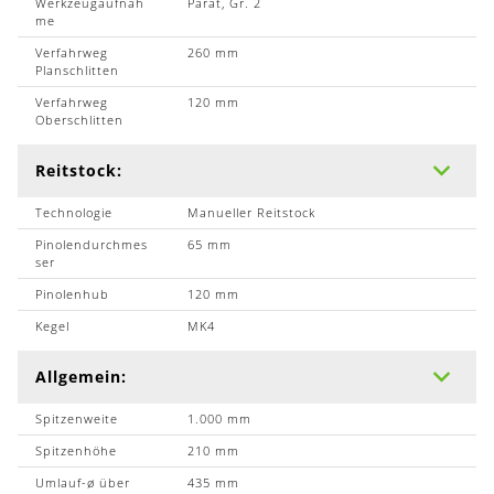
Werkzeugaufnah
Parat, Gr. 2
me
Verfahrweg
260 mm
Planschlitten
Verfahrweg
120 mm
Oberschlitten
Reitstock:
Technologie
Manueller Reitstock
Pinolendurchmes
65 mm
ser
Pinolenhub
120 mm
Kegel
MK4
Allgemein:
Spitzenweite
1.000 mm
Spitzenhöhe
210 mm
Umlauf-ø über
435 mm