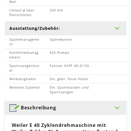
Bett
Umlauf-ø über
200 mm
Planschlitten
Ausstattung/Zubehör:
Spänemanageme
Spänewanne
nt
Kühlmittelmanag
KSS-Pumpe
ement
Spannzangenfutt
Fahrion HSPF 40-Z/130
er
Werkzeughalter
Div. gebr. Parat-Halter
Weiteres Zubehör
Div. Spannbacken und
Spannzangen
Beschreibung
Weiler E 40 Zyklendrehmaschine mit