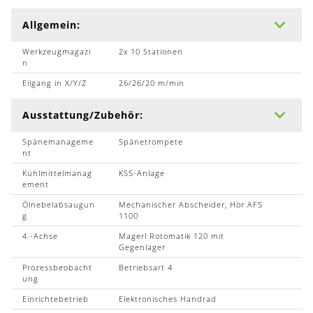
Allgemein:
Werkzeugmagazi
2x 10 Stationen
n
Eilgang in X/Y/Z
26/26/20 m/min
Ausstattung/Zubehör:
Spänemanageme
Spänetrompete
nt
Kühlmittelmanag
KSS-Anlage
ement
Ölnebelabsaugun
Mechanischer Abscheider, Hör AFS
g
1100
4.-Achse
Magerl Rotomatik 120 mit
Gegenlager
Prozessbeobacht
Betriebsart 4
ung
Einrichtebetrieb
Elektronisches Handrad