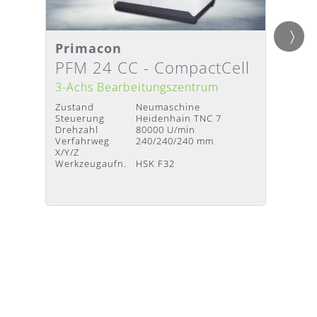
Primacon
Axon
Detailansicht
Detai
Lieferzeit
:
Nach Absprache
Liefer
PFM 24 CC - CompactCell
VMC
3-Achs Bearbeitungszentrum
3-Ach
Zustand
Neumaschine
Zustan
Steuerung
Heidenhain TNC 7
Steuer
Drehzahl
80000 U/min
Verfah
Verfahrweg
240/240/240 mm
X/Y/Z
X/Y/Z
Werkze
Werkzeugaufn.
HSK F32