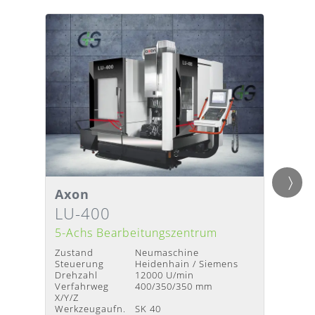
Axon
Axon
Detailansicht
Detai
Lieferzeit
:
Nach Absprache
Liefer
LU-400
LU-
5-Achs Bearbeitungszentrum
5-Ach
Zustand
Neumaschine
Zustan
Steuerung
Heidenhain / Siemens
Steuer
Drehzahl
12000 U/min
Drehza
Verfahrweg
400/350/350 mm
Verfah
X/Y/Z
X/Y/Z
Werkzeugaufn.
SK 40
Werkze