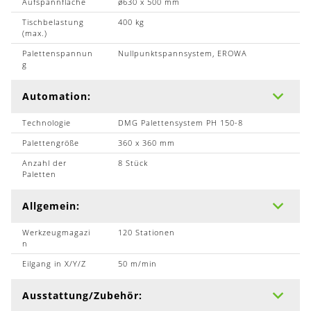
Aufspannfläche
ø630 x 500 mm
Tischbelastung
400 kg
(max.)
Palettenspannun
Nullpunktspannsystem, EROWA
g
Automation:
Technologie
DMG Palettensystem PH 150-8
Palettengröße
360 x 360 mm
Anzahl der
8 Stück
Paletten
Allgemein:
Werkzeugmagazi
120 Stationen
n
Eilgang in X/Y/Z
50 m/min
Ausstattung/Zubehör: