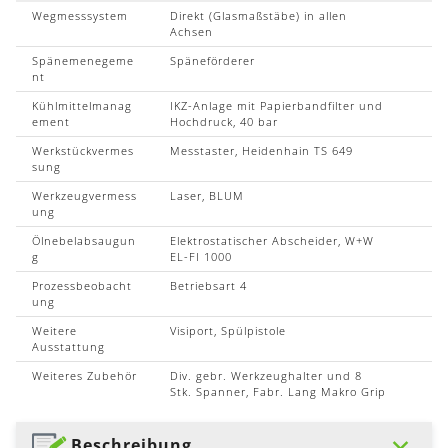
Wegmesssystem
Direkt (Glasmaßstäbe) in allen
Achsen
Spänemenegeme
Späneförderer
nt
Kühlmittelmanag
IKZ-Anlage mit Papierbandfilter und
ement
Hochdruck, 40 bar
Werkstückvermes
Messtaster, Heidenhain TS 649
sung
Werkzeugvermess
Laser, BLUM
ung
Ölnebelabsaugun
Elektrostatischer Abscheider, W+W
g
EL-FI 1000
Prozessbeobacht
Betriebsart 4
ung
Weitere
Visiport, Spülpistole
Ausstattung
Weiteres Zubehör
Div. gebr. Werkzeughalter und 8
Stk. Spanner, Fabr. Lang Makro Grip
Beschreibung