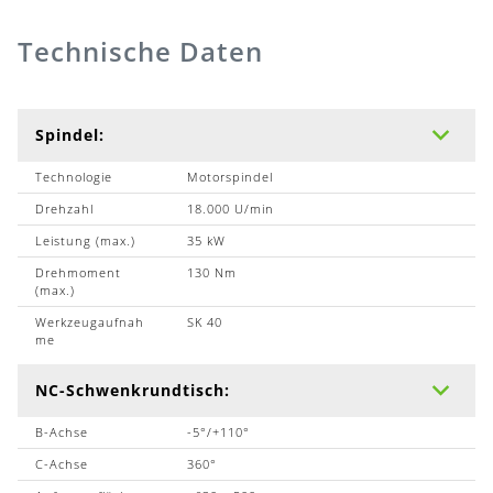
Technische Daten
Spindel:
Technologie
Motorspindel
Drehzahl
18.000 U/min
Leistung (max.)
35 kW
Drehmoment
130 Nm
(max.)
Werkzeugaufnah
SK 40
me
NC-Schwenkrundtisch:
B-Achse
-5°/+110°
C-Achse
360°