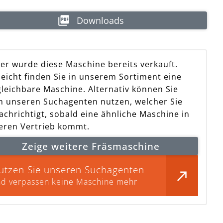
Downloads
der wurde diese Maschine bereits verkauft.
leicht finden Sie in unserem Sortiment eine
hine bereits verkauf
gleichbare Maschine. Alternativ können Sie
h unseren Suchagenten nutzen, welcher Sie
achrichtigt, sobald eine ähnliche Maschine in
eren Vertrieb kommt.
Zeige weitere Fräsmaschine
utzen Sie unseren Suchagenten
d verpassen keine Maschine mehr