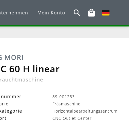
nternehmen
Mein Konto
 MORI
 60 H linear
rauchtmaschine
elnummer
89-001283
orie
Fräsmaschine
kategorie
Horizontalbearbeitungszentrum
ort
CNC Outlet Center