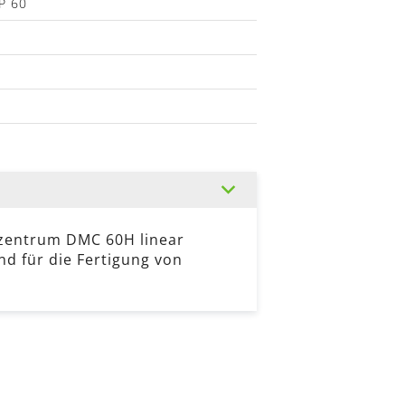
P 60
zentrum DMC 60H linear
nd für die Fertigung von