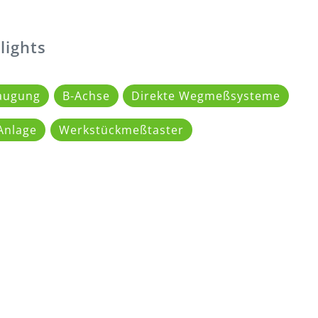
lights
augung
B-Achse
Direkte Wegmeßsysteme
Anlage
Werkstückmeßtaster