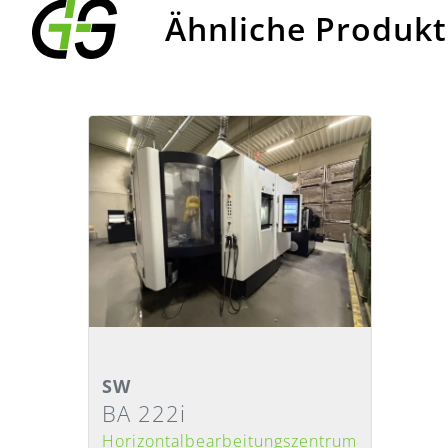
Ähnliche Produk
Detailansicht
SW
BA 222i
Lieferzeit
:
Nach Absprache
Horizontalbearbeitungszentrum