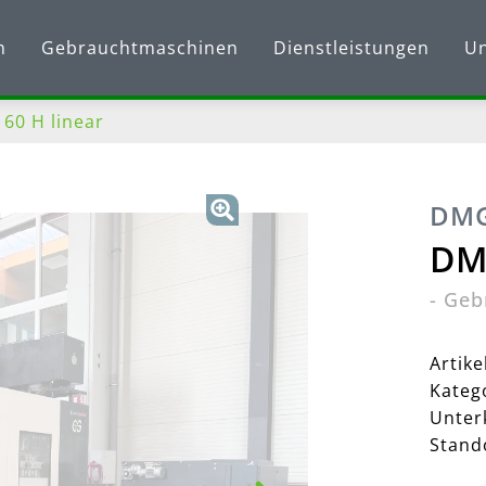
n
Gebrauchtmaschinen
Dienstleistungen
U
0 H linear
DMG
DMC
-
Geb
Artik
Kateg
Unter
Stand