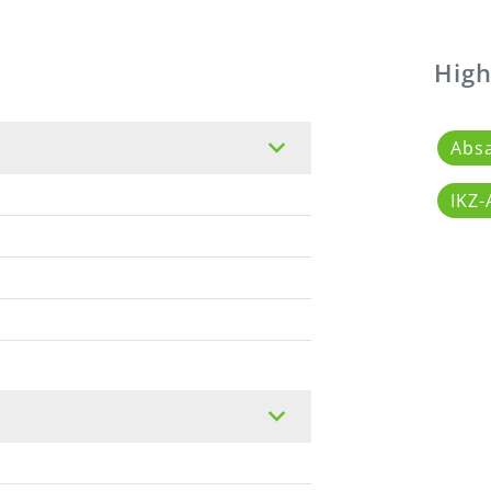
High
Abs
IKZ-