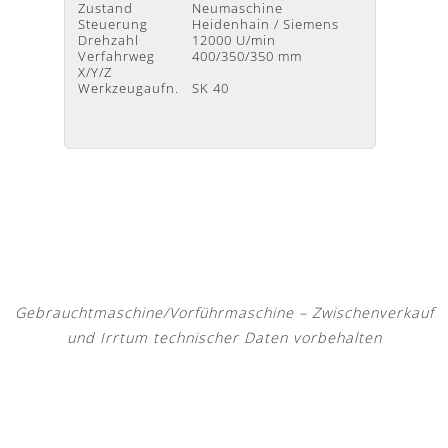
Zustand
Neumaschine
Zustan
Steuerung
Heidenhain / Siemens
Steuer
Drehzahl
12000 U/min
Drehza
Verfahrweg
400/350/350 mm
Verfah
X/Y/Z
X/Y/Z
Werkzeugaufn.
SK 40
Werkze
Gebrauchtmaschine/Vorführmaschine – Zwischenverkauf
und Irrtum technischer Daten vorbehalten