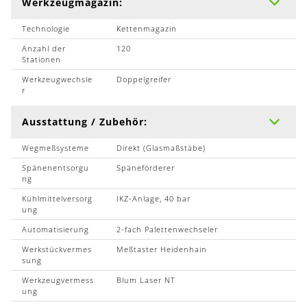
Werkzeugmagazin:
Technologie
Kettenmagazin
Anzahl der
120
Stationen
Werkzeugwechsle
Doppelgreifer
r
Ausstattung / Zubehör:
Wegmeßsysteme
Direkt (Glasmaßstäbe)
Spänenentsorgu
Späneförderer
ng
Kühlmittelversorg
IKZ-Anlage, 40 bar
ung
Automatisierung
2-fach Palettenwechseler
Werkstückvermes
Meßtaster Heidenhain
sung
Werkzeugvermess
Blum Laser NT
ung