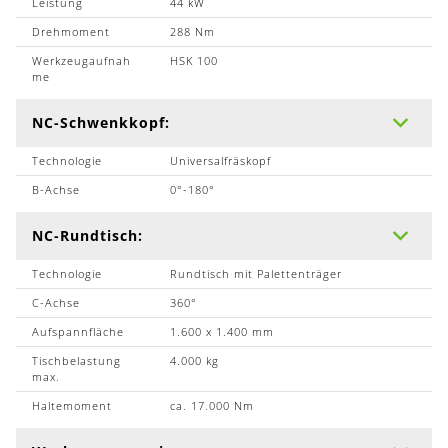
Leistung
44 kW
Drehmoment
288 Nm
Werkzeugaufnah
HSK 100
me
NC-Schwenkkopf:
Technologie
Universalfräskopf
B-Achse
0°-180°
NC-Rundtisch:
Technologie
Rundtisch mit Palettenträger
C-Achse
360°
Aufspannfläche
1.600 x 1.400 mm
Tischbelastung
4.000 kg
max.
Haltemoment
ca. 17.000 Nm