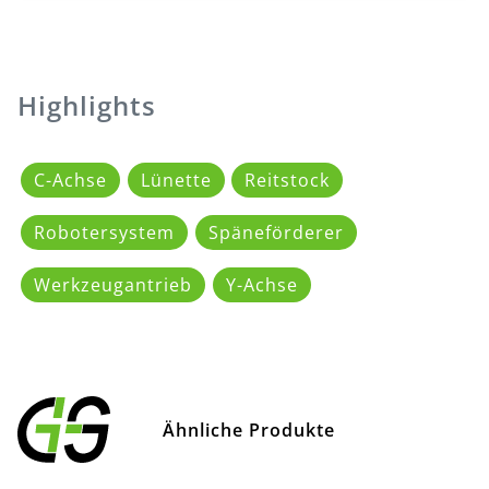
Highlights
C-Achse
Lünette
Reitstock
Robotersystem
Späneförderer
Werkzeugantrieb
Y-Achse
Ähnliche Produkte