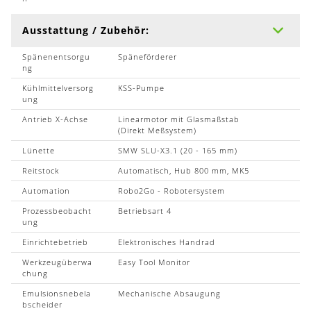
Ausstattung / Zubehör:
Spänenentsorgu
Späneförderer
ng
Kühlmittelversorg
KSS-Pumpe
ung
Antrieb X-Achse
Linearmotor mit Glasmaßstab
(Direkt Meßsystem)
Lünette
SMW SLU-X3.1 (20 - 165 mm)
Reitstock
Automatisch, Hub 800 mm, MK5
Automation
Robo2Go - Robotersystem
Prozessbeobacht
Betriebsart 4
ung
Einrichtebetrieb
Elektronisches Handrad
Werkzeugüberwa
Easy Tool Monitor
chung
Emulsionsnebela
Mechanische Absaugung
bscheider