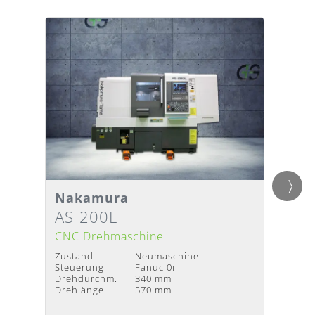
Nakamura
Gild
Detailansicht
Detai
Lieferzeit
:
Nach Absprache
Liefer
AS-200L
Twin
CNC Drehmaschine
CNC D
Zustand
Neumaschine
Zustan
Steuerung
Fanuc 0i
Baujah
Drehdurchm.
340 mm
Steuer
Drehlänge
570 mm
Drehdu
Drehlä