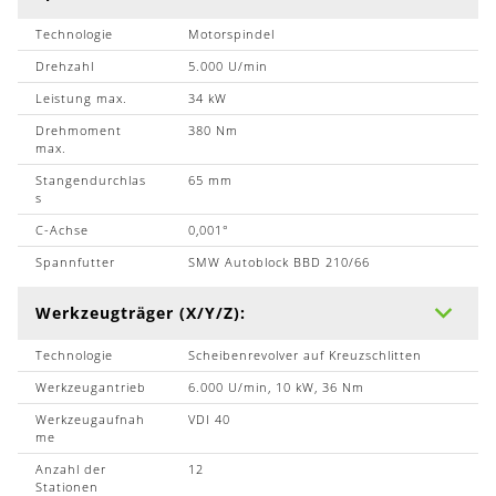
Technologie
Motorspindel
Drehzahl
5.000 U/min
Leistung max.
34 kW
Drehmoment
380 Nm
max.
Stangendurchlas
65 mm
s
C-Achse
0,001°
Spannfutter
SMW Autoblock BBD 210/66
Werkzeugträger (X/Y/Z):
Technologie
Scheibenrevolver auf Kreuzschlitten
Werkzeugantrieb
6.000 U/min, 10 kW, 36 Nm
Werkzeugaufnah
VDI 40
me
Anzahl der
12
Stationen