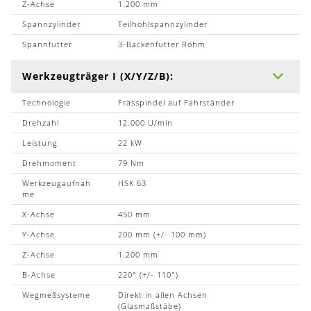
Z-Achse
1.200 mm
Spannzylinder
Teilhohlspannzylinder
Spannfutter
3-Backenfutter Röhm
Werkzeugträger I (X/Y/Z/B):
Technologie
Frässpindel auf Fahrständer
Drehzahl
12.000 U/min
Leistung
22 kW
Drehmoment
79 Nm
Werkzeugaufnah
HSK 63
me
X-Achse
450 mm
Y-Achse
200 mm (+/- 100 mm)
Z-Achse
1.200 mm
B-Achse
220° (+/- 110°)
Wegmeßsysteme
Direkt in allen Achsen
(Glasmaßstäbe)