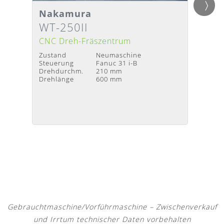
Nakamura
Nak
Detailansicht
Detai
Lieferzeit
:
Nach Absprache
Liefer
WT-250II
JX-2
CNC Dreh-Fräszentrum
CNC D
Zustand
Neumaschine
Zustan
Steuerung
Fanuc 31 i-B
Steuer
Drehdurchm.
210 mm
Drehdu
Drehlänge
600 mm
Drehlä
Gebrauchtmaschine/Vorführmaschine – Zwischenverkauf
und Irrtum technischer Daten vorbehalten