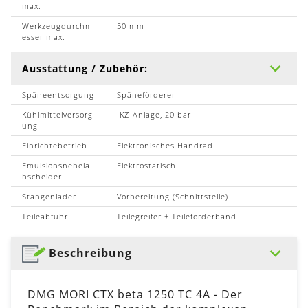
max.
Werkzeugdurchm
50 mm
esser max.
Ausstattung / Zubehör:
Späneentsorgung
Späneförderer
Kühlmittelversorg
IKZ-Anlage, 20 bar
ung
Einrichtebetrieb
Elektronisches Handrad
Emulsionsnebela
Elektrostatisch
bscheider
Stangenlader
Vorbereitung (Schnittstelle)
Teileabfuhr
Teilegreifer + Teileförderband
Beschreibung
DMG MORI CTX beta 1250 TC 4A - Der