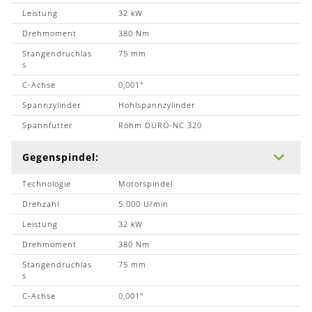
Leistung
32 kW
Drehmoment
380 Nm
Stangendruchlas
75 mm
s
C-Achse
0,001°
Spannzylinder
Hohlspannzylinder
Spannfutter
Röhm DURO-NC 320
Gegenspindel:
Technologie
Motorspindel
Drehzahl
5.000 U/min
Leistung
32 kW
Drehmoment
380 Nm
Stangendruchlas
75 mm
s
C-Achse
0,001°