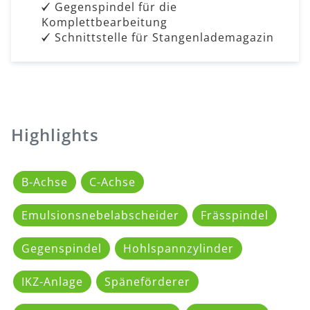
Gegenspindel für die
Komplettbearbeitung
Schnittstelle für Stangenlademagazin
Highlights
B-Achse
C-Achse
Emulsionsnebelabscheider
Frässpindel
Gegenspindel
Hohlspannzylinder
IKZ-Anlage
Späneförderer