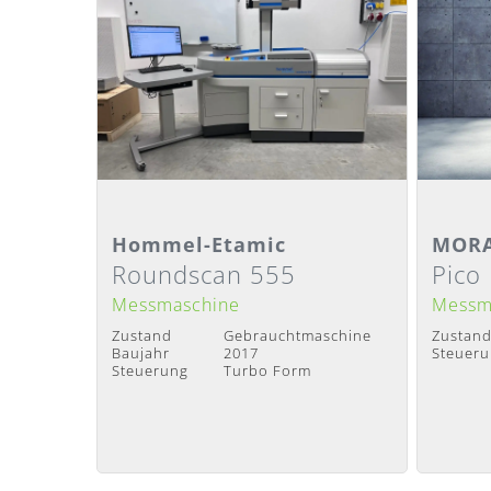
Detailansicht
Deta
Hommel-Etamic
MORA
Roundscan 555
Pico
Lieferzeit
:
Sofort verfügbar
Lieferze
Messmaschine
Messm
Zustand
Gebrauchtmaschine
Zustan
Baujahr
2017
Steuer
Steuerung
Turbo Form