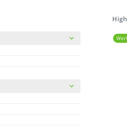
High
Wer