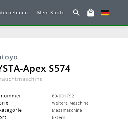
nternehmen
Mein Konto
utoyo
YSTA-Apex S574
rauchtmaschine
elnummer
89-001792
orie
Weitere Maschine
kategorie
Messmaschine
ort
Extern