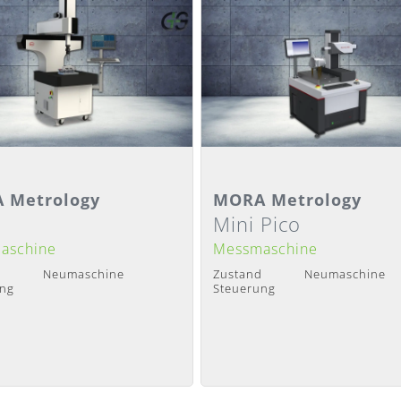
ilansicht
Detailansicht
 Metrology
MORA Metrology
Mini Pico
it
:
Nach Absprache
Lieferzeit
:
Nach Absprache
aschine
Messmaschine
d
Neumaschine
Zustand
Neumaschine
ung
Steuerung