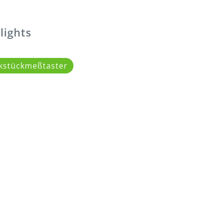
lights
kstückmeßtaster