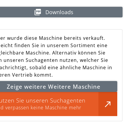
Downloads
der wurde diese Maschine bereits verkauft.
leicht finden Sie in unserem Sortiment eine
hine bereits verkauf
gleichbare Maschine. Alternativ können Sie
h unseren Suchagenten nutzen, welcher Sie
achrichtigt, sobald eine ähnliche Maschine in
eren Vertrieb kommt.
Zeige weitere Weitere Maschine
utzen Sie unseren Suchagenten
d verpassen keine Maschine mehr