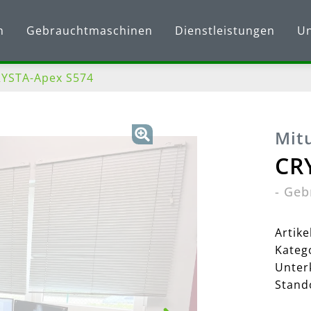
n
Gebrauchtmaschinen
Dienstleistungen
U
RYSTA-Apex S574
Mit
CR
-
Geb
Artik
Kateg
Unter
Stand