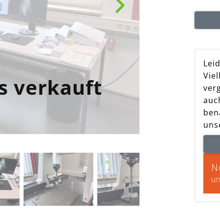
Lei
Viel
s verkauft
Masc
ver
auc
ben
uns
N
un