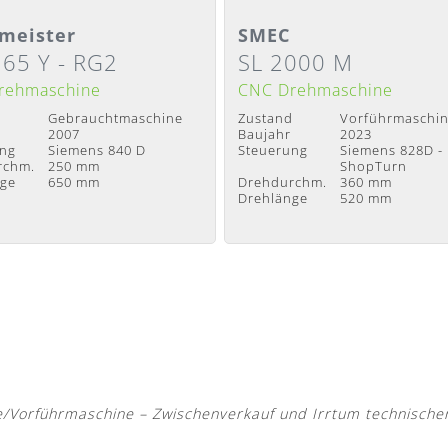
ilansicht
Detailansicht
meister
SMEC
 65 Y - RG2
SL 2000 M
it
:
Sofort verfügbar
Lieferzeit
:
Sofort verfügbar
rehmaschine
CNC Drehmaschine
d
Gebrauchtmaschine
Zustand
Vorführmaschi
2007
Baujahr
2023
ung
Siemens 840 D
Steuerung
Siemens 828D -
rchm.
250 mm
ShopTurn
nge
650 mm
Drehdurchm.
360 mm
Drehlänge
520 mm
Vorführmaschine – Zwischenverkauf und Irrtum technische