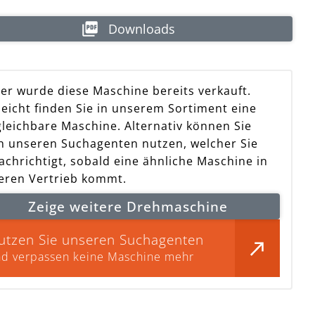
Downloads
der wurde diese Maschine bereits verkauft.
leicht finden Sie in unserem Sortiment eine
hine bereits verkauf
gleichbare Maschine. Alternativ können Sie
h unseren Suchagenten nutzen, welcher Sie
achrichtigt, sobald eine ähnliche Maschine in
eren Vertrieb kommt.
Zeige weitere Drehmaschine
utzen Sie unseren Suchagenten
d verpassen keine Maschine mehr