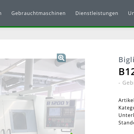
n
Gebrauchtmaschinen
Dienstleistungen
U
Bigl
B1
-
Geb
Artik
Kateg
Unter
Stand