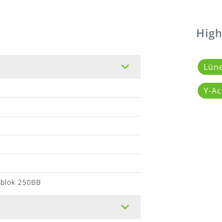
High
Lün
Y-A
oblok 250BB