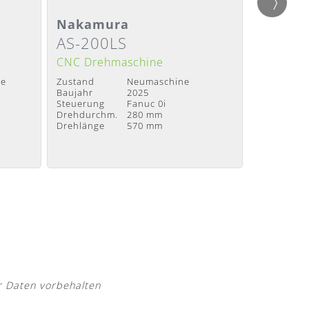
Detailansicht
Detail
Nakamura
Nakam
AS-200LS
Super
Lieferzeit
:
Nach Absprache
Lieferzeit
:
CNC Drehmaschine
CNC Dre
ne
Zustand
Neumaschine
Zustand
Baujahr
2025
Baujahr
Steuerung
Fanuc 0i
Steuerung
Drehdurchm.
280 mm
Drehdurch
Drehlänge
570 mm
Drehlänge
r Daten vorbehalten