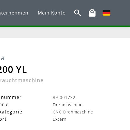
nternehmen
Mein Konto
ia
200 YL
rauchtmaschine
elnummer
89-001732
orie
Drehmaschine
kategorie
CNC Drehmaschine
ort
Extern