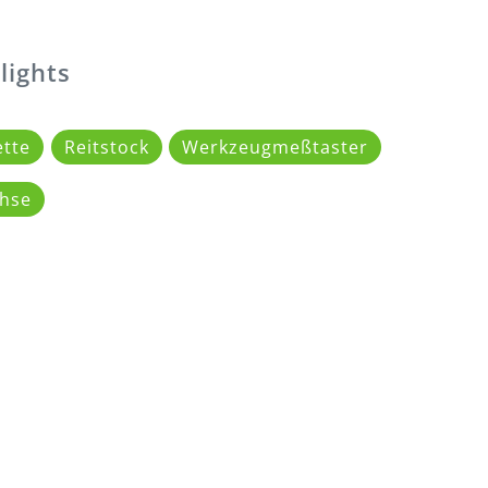
lights
ette
Reitstock
Werkzeugmeßtaster
chse