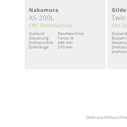
Detailansicht
Deta
Nakamura
Gilde
AS-200L
Twin
Lieferzeit
:
Nach Absprache
Lieferze
CNC Drehmaschine
CNC D
Zustand
Neumaschine
Zustan
Steuerung
Fanuc 0i
Baujahr
Drehdurchm.
340 mm
Steuer
Drehlänge
570 mm
Drehdu
Drehlä
Gebrauchtmaschine/