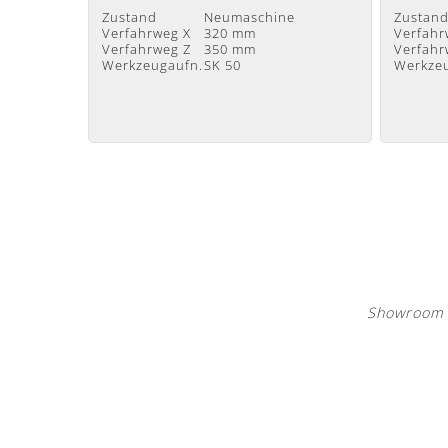
Zustand
Neumaschine
Zustan
Verfahrweg X
320 mm
Verfahr
Verfahrweg Z
350 mm
Verfahr
Werkzeugaufn.
SK 50
Werkze
Showroom M