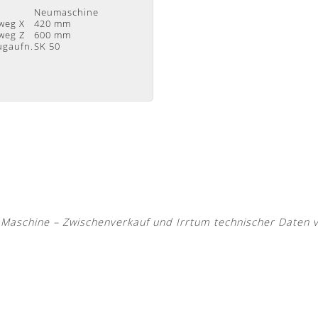
d
Neumaschine
weg X
420 mm
weg Z
600 mm
ugaufn.
SK 50
aschine – Zwischenverkauf und Irrtum technischer Daten 