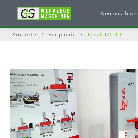
Neumaschine
Produkte
/
Peripherie
/
EZset 420 IC1