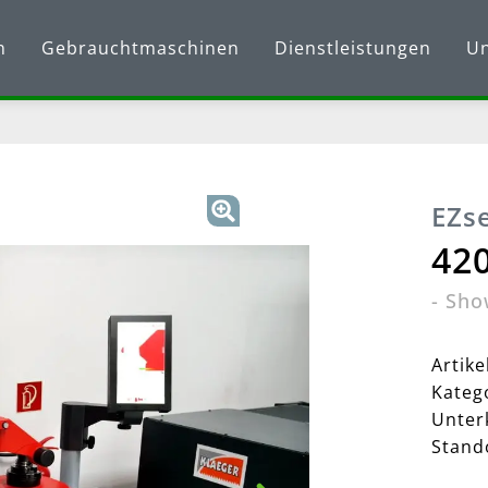
n
Gebrauchtmaschinen
Dienstleistungen
U
EZs
420
-
Sho
Artik
Kateg
Unter
Stand