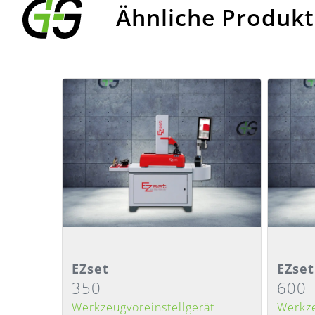
Ähnliche Produk
Detailansicht
Deta
EZset
EZset
350
600
Lieferzeit
:
Nach Absprache
Lieferze
Werkzeugvoreinstellgerät
Werkze