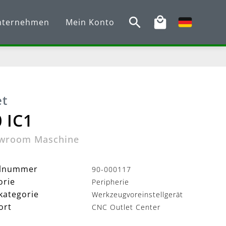
nternehmen
Mein Konto
et
 IC1
wroom Maschine
elnummer
90-000117
orie
Peripherie
kategorie
Werkzeugvoreinstellgerät
ort
CNC Outlet Center