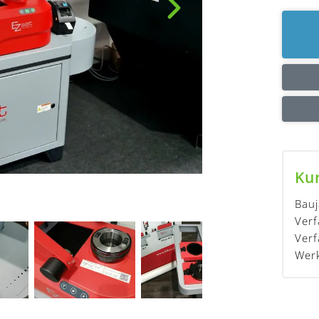
Ku
Bauj
Verf
Ver
Wer