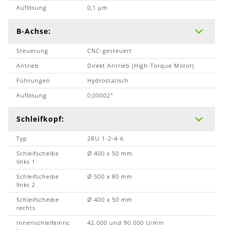
Auflösung
0,1 µm
B-Achse:
Steuerung
CNC-gesteuert
Antrieb
Direkt Antrieb (High-Torque Motor)
Führungen
Hydrostatisch
Auflösung
0,00002°
Schleifkopf:
Typ
2RU 1-2-4-6
Schleifscheibe
Ø 400 x 50 mm
links 1
Schleifscheibe
Ø 500 x 80 mm
links 2
Schleifscheibe
Ø 400 x 50 mm
rechts
Innenschleifeinric
42.000 und 90.000 U/min