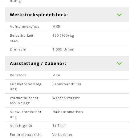
htung
Werkstückspindelstock:
Aufnahmekonus
MK5
Belastbarkeit
150 (100) kg
max.
Drehzahl
1.000 U/min
Ausstattung / Zubehör:
Reitstock
MK4
Kühlmittelversorg
Papierbandfilter
ung
Wärmetauscher
Wasser/Wasser
KSS-Anlage
Auswuchteinricht
Halbautomatisch
ung
Abrichtgerät
1x Tisch
Formrollenabricht
Vorbereitet