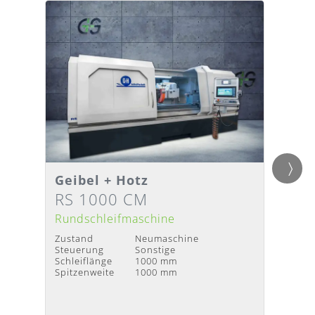
Geibel + Hotz
EMAG
Detailansicht
Detai
Lieferzeit
:
Nach Absprache
Liefer
RS 1000 CM
W 1
Rundschleifmaschine
Runds
Zustand
Neumaschine
Zustan
Steuerung
Sonstige
Baujah
Schleiflänge
1000 mm
Steuer
Spitzenweite
1000 mm
Spitzen