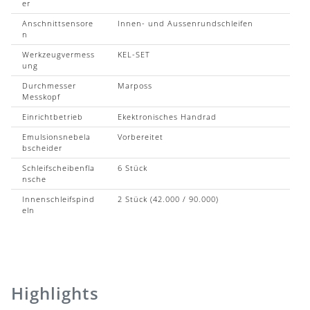
er
Anschnittsensore
Innen- und Aussenrundschleifen
n
Werkzeugvermess
KEL-SET
ung
Durchmesser
Marposs
Messkopf
Einrichtbetrieb
Ekektronisches Handrad
Emulsionsnebela
Vorbereitet
bscheider
Schleifscheibenfla
6 Stück
nsche
Innenschleifspind
2 Stück (42.000 / 90.000)
eln
Highlights