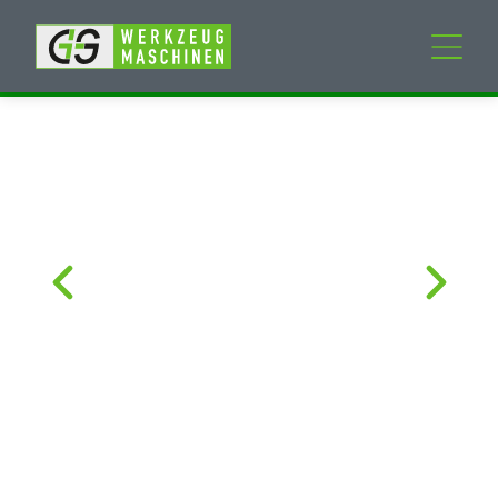
Neumaschinen
Gebrauchtmaschinen
Dienstleistungen
Unternehmen
Mein Konto